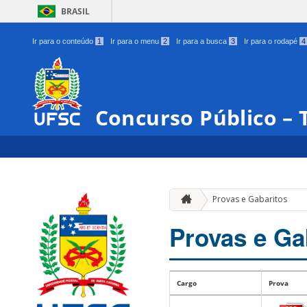
BRASIL
Ir para o conteúdo
1
Ir para o menu
2
Ir para a busca
3
Ir para o rodapé
4
Concurso Público – 
Provas e Gabaritos
Provas e Ga
Cargo
Prova