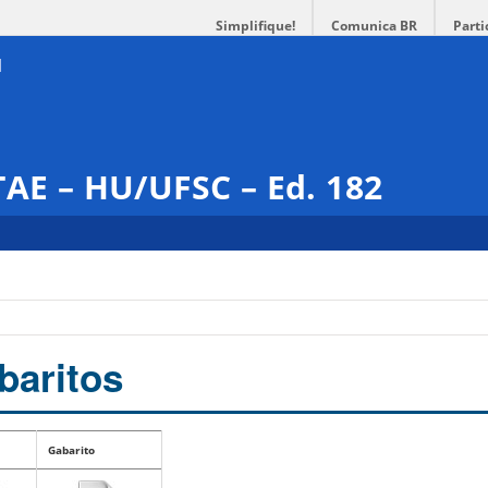
Simplifique!
Comunica BR
Parti
TAE – HU/UFSC – Ed. 182
baritos
Gabarito