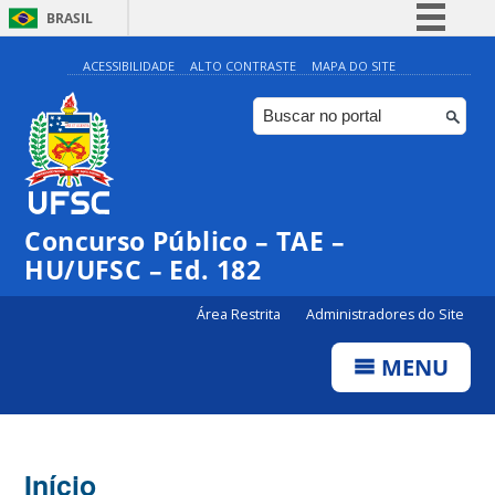
BRASIL
Simplifique!
ACESSIBILIDADE
ALTO CONTRASTE
MAPA DO SITE
Comunica BR
Participe
Acesso à informação
Legislação
Concurso Público – TAE –
Canais
HU/UFSC – Ed. 182
Área Restrita
Administradores do Site
MENU
Início