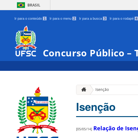
BRASIL
Ir para o conteúdo
1
Ir para o menu
2
Ir para a busca
3
Ir para o rodapé
4
Concurso Público – 
Isenção
Isenção
Relação de Ise
[05/05/14]