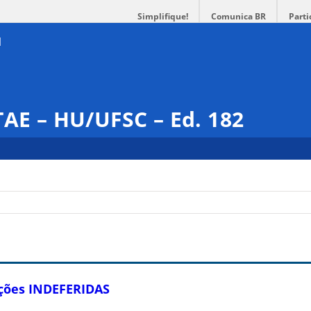
Simplifique!
Comunica BR
Parti
TAE – HU/UFSC – Ed. 182
nções INDEFERIDAS