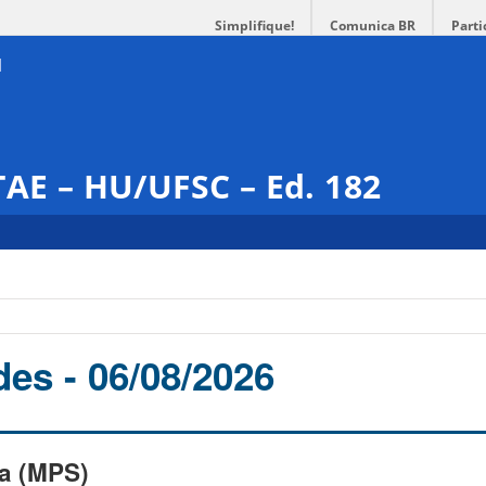
Simplifique!
Comunica BR
Parti
TAE – HU/UFSC – Ed. 182
es - 06/08/2026
la (MPS)