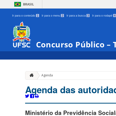
BRASIL
Ir para o conteúdo
1
Ir para o menu
2
Ir para a busca
3
Ir para o rodapé
4
Concurso Público – 
Agenda
Agenda das autoridad
Ministério da Previdência Socia